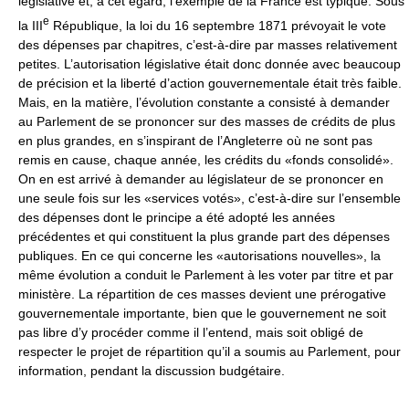
législative et, à cet égard, l’exemple de la France est typique. Sous
e
la III
République, la loi du 16 septembre 1871 prévoyait le vote
des dépenses par chapitres, c’est-à-dire par masses relativement
petites. L’autorisation législative était donc donnée avec beaucoup
de précision et la liberté d’action gouvernementale était très faible.
Mais, en la matière, l’évolution constante a consisté à demander
au Parlement de se prononcer sur des masses de crédits de plus
en plus grandes, en s’inspirant de l’Angleterre où ne sont pas
remis en cause, chaque année, les crédits du «fonds consolidé».
On en est arrivé à demander au législateur de se prononcer en
une seule fois sur les «services votés», c’est-à-dire sur l’ensemble
des dépenses dont le principe a été adopté les années
précédentes et qui constituent la plus grande part des dépenses
publiques. En ce qui concerne les «autorisations nouvelles», la
même évolution a conduit le Parlement à les voter par titre et par
ministère. La répartition de ces masses devient une prérogative
gouvernementale importante, bien que le gouvernement ne soit
pas libre d’y procéder comme il l’entend, mais soit obligé de
respecter le projet de répartition qu’il a soumis au Parlement, pour
information, pendant la discussion budgétaire.