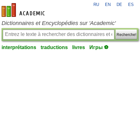
RU
EN
DE
ES
fr-academic.com
Dictionnaires et Encyclopédies sur 'Academic'
Recherche!
interprétations
traductions
livres
Игры ⚽