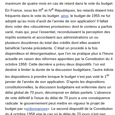
maximum de quatre mois en cas de retard dans le vote du budget.
e
e
En France, sous les III
et IV
Républiques, les retards étaient très
fréquents dans le vote du budget:
ainsi
, le budget de 1955 ne fut
adopté qu’au mois d’août de l’année de son application! Il fallait
donc voter des «douzièmes provisoires» dont le contenu a parfois
varié, mais qui, pour l’essentiel, reconduisaient la perception des
impôts existants et accordaient aux administrations un ou
plusieurs douzièmes du total des crédits dont elles avaient
bénéficié l’année précédente. C’était un procédé à la fois
dispendieux et désorganisateur, que l’on ne pratique plus à l’heure
actuelle en raison des réformes apportées par la Constitution du 4
octobre 1958. Cette dernière a prévu deux dispositifs: l’un est
destiné à limiter la durée de la discussion budgétaire, l’autre édicte
er
les dispositions à prendre lorsque le budget n’est pas voté le 1
janvier de l’année de son application. D’après les dispositions
constitutionnelles, la discussion budgétaire est enfermée dans un
délai global de 70 jours, décomposé en délais partiels. L’absence
de vote définitif à l’issue du délai de 70 jours a une conséquence
radicale: le gouvernement peut mettre en vigueur le projet de
budget par «
ordonnances
». Le second dispositif de la Constitution
du 4 octobre 1958 vise le cas où le délai de 70 jours n’est pas